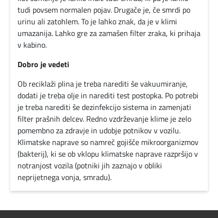
tudi povsem normalen pojav. Drugače je, če smrdi po
urinu ali zatohlem. To je lahko znak, da je v klimi
umazanija. Lahko gre za zamašen filter zraka, ki prihaja
v kabino.
Dobro je vedeti
Ob reciklaži plina je treba narediti še vakuumiranje,
dodati je treba olje in narediti test postopka. Po potrebi
je treba narediti še dezinfekcijo sistema in zamenjati
filter prašnih delcev. Redno vzdrževanje klime je zelo
pomembno za zdravje in udobje potnikov v vozilu.
Klimatske naprave so namreč gojišče mikroorganizmov
(bakterij), ki se ob vklopu klimatske naprave razpršijo v
notranjost vozila (potniki jih zaznajo v obliki
neprijetnega vonja, smradu).