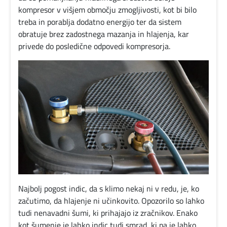
kompresor v višjem območju zmogljivosti, kot bi bilo
treba in porablja dodatno energijo ter da sistem
obratuje brez zadostnega mazanja in hlajenja, kar
privede do posledične odpovedi kompresorja.
Najbolj pogost indic, da s klimo nekaj ni v redu, je, ko
začutimo, da hlajenje ni učinkovito. Opozorilo so lahko
tudi nenavadni šumi, ki prihajajo iz zračnikov. Enako
kot šumenje je lahko indic tudi smrad, ki pa je lahko