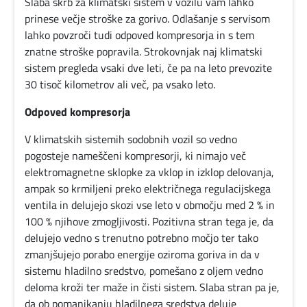
Aktualna
Slaba skrb za klimatski sistem v vozilu vam lahko
prinese večje stroške za gorivo. Odlašanje s servisom
izobraževanja
lahko povzroči tudi odpoved kompresorja in s tem
znatne stroške popravila. Strokovnjak naj klimatski
sistem pregleda vsaki dve leti, če pa na leto prevozite
Preverjanje
30 tisoč kilometrov ali več, pa vsako leto.
znanja
Odpoved kompresorja
V klimatskih sistemih sodobnih vozil so vedno
Novice
pogosteje nameščeni kompresorji, ki nimajo več
elektromagnetne sklopke za vklop in izklop delovanja,
ampak so krmiljeni preko električnega regulacijskega
O
ventila in delujejo skozi vse leto v območju med 2 % in
100 % njihove zmogljivosti. Pozitivna stran tega je, da
nas
delujejo vedno s trenutno potrebno močjo ter tako
zmanjšujejo porabo energije oziroma goriva in da v
sistemu hladilno sredstvo, pomešano z oljem vedno
Kontakt
deloma kroži ter maže in čisti sistem. Slaba stran pa je,
da ob pomanjkanju hladilnega sredstva deluje